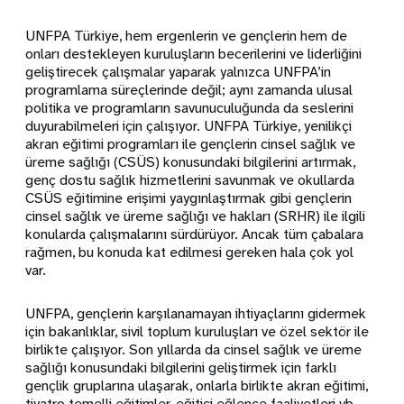
UNFPA Türkiye, hem ergenlerin ve gençlerin hem de
onları destekleyen kuruluşların becerilerini ve liderliğini
geliştirecek çalışmalar yaparak yalnızca UNFPA’in
programlama süreçlerinde değil; aynı zamanda ulusal
politika ve programların savunuculuğunda da seslerini
duyurabilmeleri için çalışıyor. UNFPA Türkiye, yenilikçi
akran eğitimi programları ile gençlerin cinsel sağlık ve
üreme sağlığı (CSÜS) konusundaki bilgilerini artırmak,
genç dostu sağlık hizmetlerini savunmak ve okullarda
CSÜS eğitimine erişimi yaygınlaştırmak gibi gençlerin
cinsel sağlık ve üreme sağlığı ve hakları (SRHR) ile ilgili
konularda çalışmalarını sürdürüyor. Ancak tüm çabalara
rağmen, bu konuda kat edilmesi gereken hala çok yol
var.
UNFPA, gençlerin karşılanamayan ihtiyaçlarını gidermek
için bakanlıklar, sivil toplum kuruluşları ve özel sektör ile
birlikte çalışıyor. Son yıllarda da cinsel sağlık ve üreme
sağlığı konusundaki bilgilerini geliştirmek için farklı
gençlik gruplarına ulaşarak, onlarla birlikte akran eğitimi,
tiyatro temelli eğitimler, eğitici eğlence faaliyetleri vb.