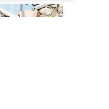
07 February 2023
emlerin ardından
deki kadınlara ve