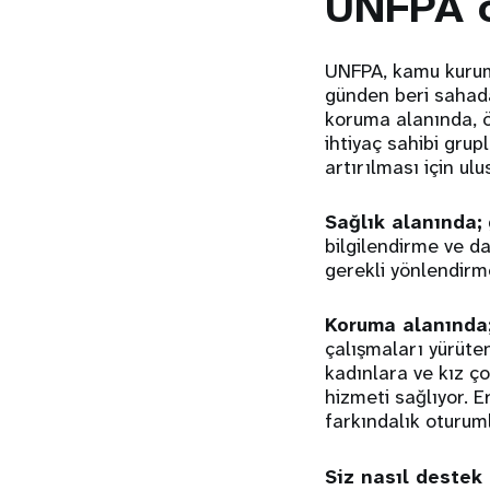
UNFPA o
UNFPA, kamu kurumla
günden beri sahada.
koruma alanında, öz
ihtiyaç sahibi grup
artırılması için ulu
Sağlık alanında;
bilgilendirme ve d
gerekli yönlendirm
Koruma alanında
çalışmaları yürüten
kadınlara ve kız ç
hizmeti sağlıyor. Er
farkındalık oturuml
Siz nasıl destek 