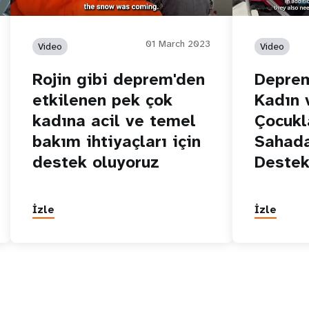
01 March 2023
Video
Video
Rojin gibi deprem'den
Deprem
etkilenen pek çok
Kadın 
kadına acil ve temel
Çocukla
bakım ihtiyaçları için
Sahada
destek oluyoruz
Destek
İzle
İzle