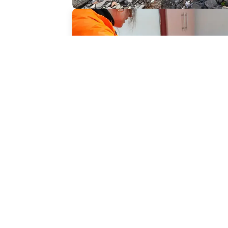
News
Depremden kurtulanlar 
acilen üreme sağlığı hi