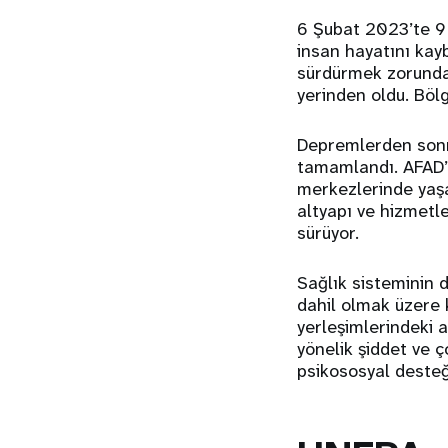
6 Şubat 2023’te 9 
insan hayatını kayb
sürdürmek zorunda. 
yerinden oldu. Böl
Depremlerden sonra
tamamlandı. AFAD’ı
merkezlerinde yaşa
altyapı ve hizmetl
sürüyor.
Sağlık sisteminin 
dahil olmak üzere k
yerleşimlerindeki a
yönelik şiddet ve ço
psikososyal desteğe