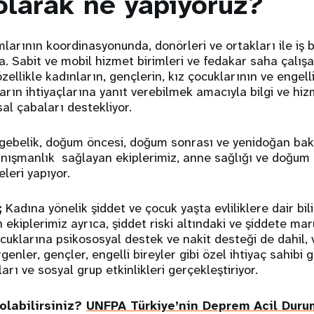
larak ne yapıyoruz?
rının koordinasyonunda, donörleri ve ortakları ile iş bir
 Sabit ve mobil hizmet birimleri ve fedakar saha çalışan
ellikle kadınların, gençlerin, kız çocuklarının ve engelli
ların ihtiyaçlarına yanıt verebilmek amacıyla bilgi ve hiz
sal çabaları destekliyor.
gebelik, doğum öncesi, doğum sonrası ve yenidoğan bak
anışmanlık sağlayan ekiplerimiz, anne sağlığı ve doğum
eleri yapıyor.
;
Kadına yönelik şiddet ve çocuk yaşta evliliklere dair bi
 ekiplerimiz ayrıca, şiddet riski altındaki ve şiddete mar
ocuklarına psikososyal destek ve nakit desteği de dahil,
genler, gençler, engelli bireyler gibi özel ihtiyaç sahibi g
arı ve sosyal grup etkinlikleri gerçekleştiriyor.
olabilirsiniz?
UNFPA Türkiye’nin Deprem Acil Dur