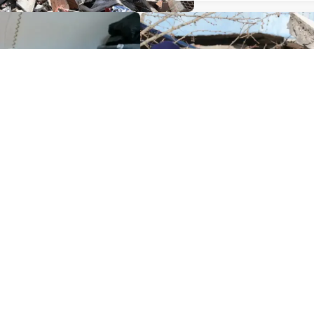
20 February 2023
News
arasında
UNFPA, yıkıcı depr
zmetlerine
Türkiye ve Suriye’