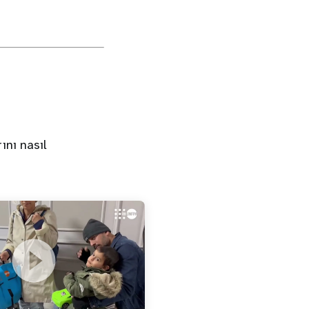
ını nasıl
kilenen Kadın ve Kız
n Sahadayız, Bize Destek