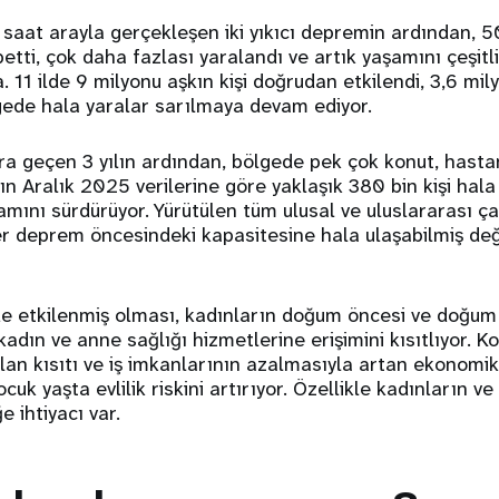
saat arayla gerçekleşen iki yıkıcı depremin ardından, 5
etti, çok daha fazlası yaralandı ve artık yaşamını çeşitl
11 ilde 9 milyonu aşkın kişi doğrudan etkilendi, 3,6 mily
gede hala yaralar sarılmaya devam ediyor.
 geçen 3 yılın ardından, bölgede pek çok konut, hastan
n Aralık 2025 verilerine göre yaklaşık 380 bin kişi hala
mını sürdürüyor. Yürütülen tüm ulusal ve uluslararası ç
er deprem öncesindeki kapasitesine hala ulaşabilmiş değil
de etkilenmiş olması, kadınların doğum öncesi ve doğu
adın ve anne sağlığı hizmetlerine erişimini kısıtlıyor. K
lan kısıtı ve iş imkanlarının azalmasıyla artan ekonomik
cuk yaşta evlilik riskini artırıyor. Özellikle kadınların v
 ihtiyacı var.