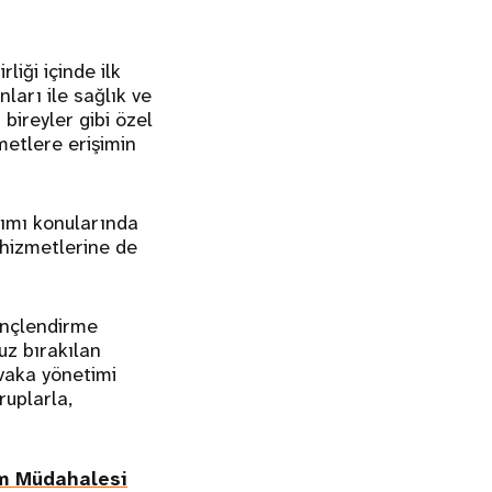
liği içinde ilk
ları ile sağlık ve
 bireyler gibi özel
metlere erişimin
ımı konularında
 hizmetlerine de
linçlendirme
uz bırakılan
 vaka yönetimi
ruplarla,
um Müdahalesi