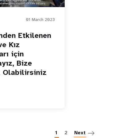
01 March 2023
den Etkilenen
ve Kız
rı için
yız, Bize
 Olabilirsiniz
Sayfalama
1
2
Next