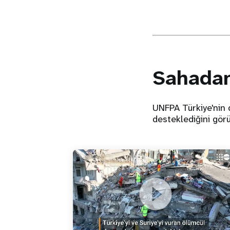
Sahadan
UNFPA Türkiye'nin 
desteklediğini gör
Depremin Yarattığı Hasarın ve
Kurtarma Çalışmalarının Drone
Görüntüleri