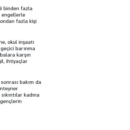
0 binden fazla
i engellerle
ondan fazla kişi
e, okul inşaatı
 geçici barınma
abalara karşın
, ihtiyaçlar
m sonrası bakım da
onteyner
 sıkıntılar kadına
e gençlerin