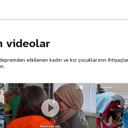
 videolar
depremden etkilenen kadın ve kız çocuklarının ihtiyaçlar
ün.
Rojin gibi deprem'den etkilenen pek çok
Depremden Et
kadına acil ve temel bakım ihtiyaçları
Çocukları içi
için destek oluyoruz
Olabilirsiniz