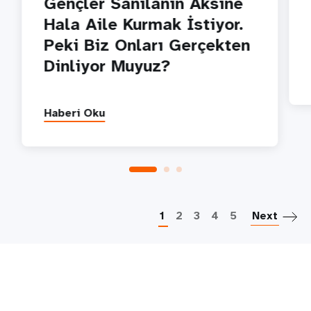
Gençler Sanılanın Aksine
Hala Aile Kurmak İstiyor.
Peki Biz Onları Gerçekten
Dinliyor Muyuz?
Haberi Oku
S
1
2
3
4
5
Next